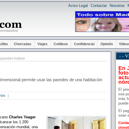
Aviso Legal
Contactar
Nosotros
sólito
Chorradas
Viajes
Cotilleos
Confidencial
Opinión
Vídeo
- -
paredes hablan
En 
foto
actu
dimensional permite usar las paredes de una habitación
nór
El pre
sea pa
rios
|
más f
puede 
El pag
sean e
ricano
Charles Yeager
lcanzar los 1.200
Conta
 sensación mundial, una
jmno