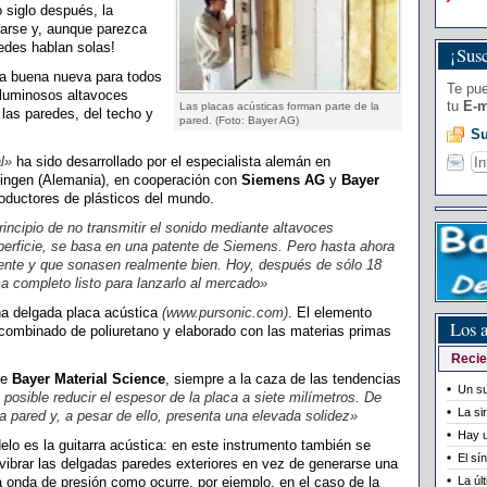
 siglo después, la
arse y, aunque parezca
edes hablan solas!
¡Susc
na buena nueva para todos
Te pue
oluminosos altavoces
tu
E-m
Las placas acústicas forman parte de la
 las paredes, del techo y
pared. (Foto: Bayer AG)
Su
l»
ha sido desarrollado por el especialista alemán en
lingen (Alemania), en cooperación con
Siemens AG
y
Bayer
oductores de plásticos del mundo.
rincipio de no transmitir el sonido mediante altavoces
perficie, se basa en una patente de Siemens. Pero hasta ahora
mente y que sonasen realmente bien. Hoy, después de sólo 18
 completo listo para lanzarlo al mercado»
a delgada placa acústica
(www.pursonic.com)
. El elemento
Los a
combinado de poliuretano y elaborado con las materias primas
Recie
de
Bayer Material Science
, siempre a la caza de las tendencias
Un su
posible reducir el espesor de la placa a siete milímetros. De
La si
 pared y, a pesar de ello, presenta una elevada solidez»
Hay u
elo es la guitarra acústica: en este instrumento también se
El sí
vibrar las delgadas paredes exteriores en vez de generarse una
a onda de presión como ocurre, por ejemplo, en el caso de la
La úl