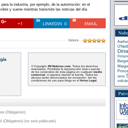
para la industria, por ejemplo, de la automoción: en el
vibre y suene mientras transmite las noticias del día.
+1
LINKEDIN
0
EMAIL
Nube
Valora
Aarhu
O'Neill
Din
Finlan
gía
Bergs
Margar
© Copyright
JM Noticias.com
. Todos los derechos
reservados. Prohibida la reproducción total o parcial
Princ
de los contenidos de esta página en cualquier
medio
comercial
, ni siquiera citando la fuente. Todos los
sexo
abusos serán denunciados sin excepción. Ver las
volcá
condiciones de uso para blogs en el
Aviso Legal
.
Patr
e (Obligatorio)
l (Obligatorio) (no será publicado)