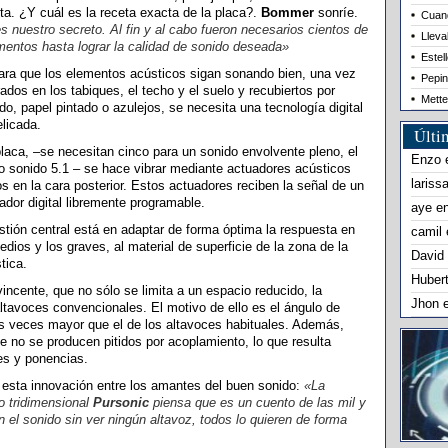
ta. ¿Y cuál es la receta exacta de la placa?.
Bommer
sonríe.
Cuand
s nuestro secreto. Al fin y al cabo fueron necesarios cientos de
Lleva
mentos hasta lograr la calidad de sonido deseada»
Estel
ara que los elementos acústicos sigan sonando bien, una vez
Pepin
ados en los tabiques, el techo y el suelo y recubiertos por
Mette
do, papel pintado o azulejos, se necesita una tecnología digital
licada.
Últi
laca, –se necesitan cinco para un sonido envolvente pleno, el
Enzo
o sonido 5.1 – se hace vibrar mediante actuadores acústicos
lariss
os en la cara posterior. Estos actuadores reciben la señal de un
ador digital libremente programable.
aye
e
stión central está en adaptar de forma óptima la respuesta en
camil
edios y los graves, al material de superficie de la zona de la
David
tica.
Huber
incente, que no sólo se limita a un espacio reducido, la
Jhon
tavoces convencionales. El motivo de ello es el ángulo de
dos veces mayor que el de los altavoces habituales. Además,
e no se producen pitidos por acoplamiento, lo que resulta
es y ponencias.
 esta innovación entre los amantes del buen sonido:
«La
o tridimensional
Pursonic
piensa que es un cuento de las mil y
l sonido sin ver ningún altavoz, todos lo quieren de forma