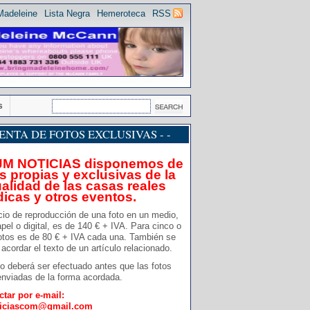
Madeleine
Lista Negra
Hemeroteca
RSS
s
 VENTA DE FOTOS EXCLUSIVAS - -
JM NOTICIAS disponemos de
s propias y exclusivas de la
alidad de las casas reales
dicas y otros eventos.
cio de reproducción de una foto en un medio,
pel o digital, es de 140 € + IVA. Para cinco o
otos es de 80 € + IVA cada una. También se
acordar el texto de un artículo relacionado.
o deberá ser efectuado antes que las fotos
nviadas de la forma acordada.
ctar por e-mail:
ticiascom@gmail.com