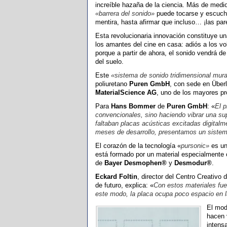
increíble hazaña de la ciencia. Más de medio
«barrera del sonido»
puede tocarse y escuch
mentira, hasta afirmar que incluso… ¡las par
Esta revolucionaria innovación constituye u
los amantes del cine en casa: adiós a los v
porque a partir de ahora, el sonido vendrá de
del suelo.
Este
«sistema de sonido tridimensional mura
poliuretano
Puren GmbH
, con sede en Über
MaterialScience AG
, uno de los mayores pr
Para
Hans Bommer
de
Puren GmbH
: «
El p
convencionales, sino haciendo vibrar una su
faltaban placas acústicas excitadas digital
meses de desarrollo, presentamos un sistema
El corazón de la tecnología «
pursonic»
es un
está formado por un material especialmente 
de
Bayer Desmophen®
y
Desmodur®
.
Eckard Foltin
, director del Centro Creativo 
de futuro, explica: «
Con estos materiales fue 
este modo, la placa ocupa poco espacio en la
El mod
hacen 
intens