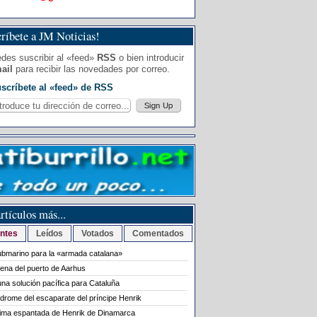
ríbete a JM Noticias!
des suscribir al «feed»
RSS
o bien introducir
ail
para recibir las novedades por correo.
scríbete al «feed» de RSS
rtículos más...
ntes
Leídos
Votados
Comentados
bmarino para la «armada catalana»
rena del puerto de Aarhus
na solución pacífica para Cataluña
ndrome del escaparate del príncipe Henrik
tima espantada de Henrik de Dinamarca