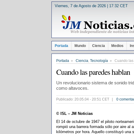
Viernes, 7 de Agosto de 2026 | 17:32 CET
Portada
Mundo
Ciencia
Medios
In
Portada
»
Ciencia
,
Tecnología
» Cuando las 
Cuando las paredes hablan
Un revolucionario sistema de sonido tri
como altavoces.
Publicado: 20.05.04 - 20:51 CET |
0 comenta
© ISL – JM Noticias
El 14 de octubre de 1947 el piloto norteame
rompió una barrera formada sólo por aire al a
kilómetros por hora. Aquello constituyó una