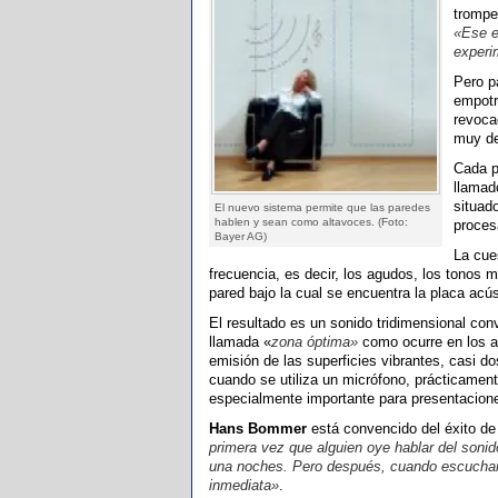
trompe
«Ese e
experi
Pero p
empotr
revoca
muy de
Cada p
llamad
situad
El nuevo sistema permite que las paredes
hablen y sean como altavoces. (Foto:
proces
Bayer AG)
La cue
frecuencia, es decir, los agudos, los tonos m
pared bajo la cual se encuentra la placa acús
El resultado es un sonido tridimensional conv
llamada «
zona óptima»
como ocurre en los al
emisión de las superficies vibrantes, casi 
cuando se utiliza un micrófono, prácticament
especialmente importante para presentacion
Hans Bommer
está convencido del éxito de
primera vez que alguien oye hablar del sonid
una noches. Pero después, cuando escuchan e
inmediata»
.