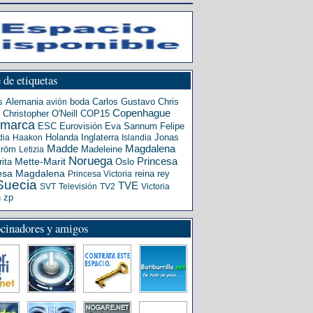
 de etiquetas
s
Alemania
boda
Carlos Gustavo
Chris
avión
Copenhague
Christopher O'Neill
COP15
amarca
ESC
Eurovisión
Eva Sannum
Felipe
Holanda
Inglaterra
Jonas
dia
Haakon
Islandia
Madde
Magdalena
tröm
Madeleine
Letizia
Noruega
Princesa
ita
Mette-Marit
Oslo
esa Magdalena
reina
rey
Princesa Victoria
Suecia
TVE
SVT
Televisión
TV2
Victoria
n
zp
ocinadores y amigos