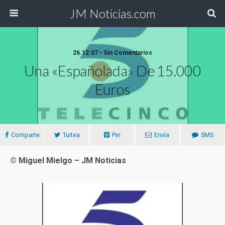
JM Noticias.com
26.12.07 • Sin Comentarios
Una «españolada» De 15.000
Euros
Comparte
Tuitea
Pin
Envía
SMS
© Miguel Mielgo – JM Noticias