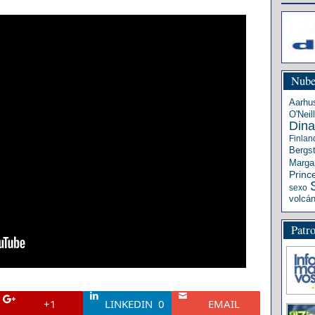
Nube
Aarhu
O'Neill
Din
Finlan
Bergs
Margar
Princ
sexo
volcá
Patr
+1
LINKEDIN
0
EMAIL