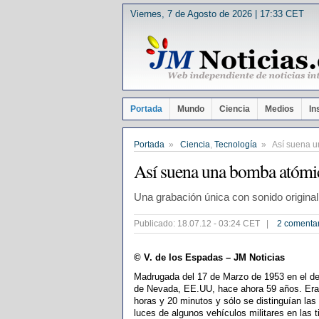
Viernes, 7 de Agosto de 2026 | 17:33 CET
Portada
Mundo
Ciencia
Medios
In
Portada
»
Ciencia
,
Tecnología
» Así suena u
Así suena una bomba atómi
Una grabación única con sonido original 
Publicado: 18.07.12 - 03:24 CET |
2 comenta
© V. de los Espadas – JM Noticias
Madrugada del 17 de Marzo de 1953 en el de
de Nevada, EE.UU, hace ahora 59 años. Era
horas y 20 minutos y sólo se distinguían las
luces de algunos vehículos militares en las t