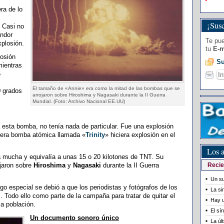
ra de lo
¡Susc
. Casi no
andor
Te pue
plosión.
tu
E-m
losión
Su
mientras
5
El tamaño de «Annie» era como la mitad de las bombas que se
0 grados
arrojaron sobre Hiroshima y Nagasaki durante la II Guerra
Mundial. (Foto: Archivo Nacional EE.UU)
a esta bomba, no tenía nada de particular. Fue una explosión
mera bomba atómica llamada «
Trinity
» hiciera explosión en el
Los a
 mucha y equivalía a unas 15 o 20 kilotones de TNT. Su
ojaron sobre
Hiroshima
y
Nagasaki
durante la II Guerra
Recie
Un su
lgo especial se debió a que los periodistas y fotógrafos de los
La si
 Todo ello como parte de la campaña para tratar de quitar el
Hay u
la población.
El sí
Un documento sonoro único
La úl