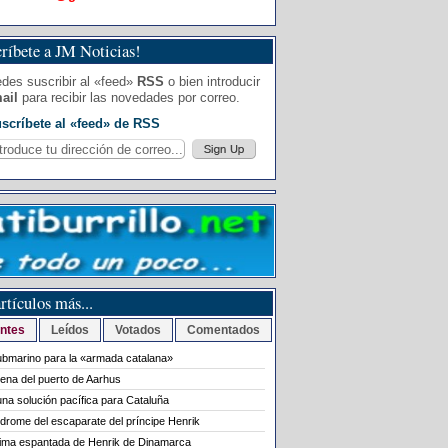
ríbete a JM Noticias!
des suscribir al «feed»
RSS
o bien introducir
ail
para recibir las novedades por correo.
scríbete al «feed» de RSS
rtículos más...
ntes
Leídos
Votados
Comentados
bmarino para la «armada catalana»
rena del puerto de Aarhus
na solución pacífica para Cataluña
ndrome del escaparate del príncipe Henrik
tima espantada de Henrik de Dinamarca