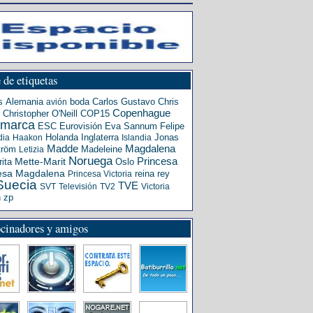
 de etiquetas
s
Alemania
boda
Carlos Gustavo
Chris
avión
Copenhague
Christopher O'Neill
COP15
amarca
ESC
Eurovisión
Eva Sannum
Felipe
Holanda
Inglaterra
Jonas
dia
Haakon
Islandia
Madde
Magdalena
tröm
Madeleine
Letizia
Noruega
Princesa
ita
Mette-Marit
Oslo
esa Magdalena
reina
rey
Princesa Victoria
Suecia
TVE
SVT
Televisión
TV2
Victoria
n
zp
ocinadores y amigos