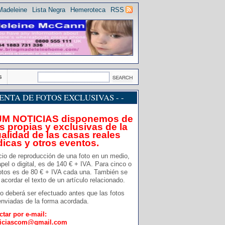
Madeleine
Lista Negra
Hemeroteca
RSS
s
 VENTA DE FOTOS EXCLUSIVAS - -
JM NOTICIAS disponemos de
s propias y exclusivas de la
alidad de las casas reales
dicas y otros eventos.
cio de reproducción de una foto en un medio,
pel o digital, es de 140 € + IVA. Para cinco o
otos es de 80 € + IVA cada una. También se
acordar el texto de un artículo relacionado.
o deberá ser efectuado antes que las fotos
nviadas de la forma acordada.
ctar por e-mail:
ticiascom@gmail.com