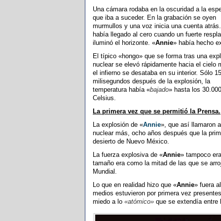
Una cámara rodaba en la oscuridad a la espe
que iba a suceder. En la grabación se oyen
murmullos y una voz inicia una cuenta atrás
había llegado al cero cuando un fuerte respl
iluminó el horizonte. «
Annie
» había hecho ex
El típico «hongo» que se forma tras una exp
nuclear se elevó rápidamente hacia el cielo 
el infierno se desataba en su interior. Sólo 1
milisegundos después de la explosión, la
temperatura había «
bajado
» hasta los 30.00
Celsius.
La primera vez que se permitió la Prensa.
La explosión de «
Annie
», que así llamaron 
nuclear más, ocho años después que la pri
desierto de Nuevo México.
La fuerza explosiva de «
Annie
» tampoco era
tamaño era como la mitad de las que se arr
Mundial.
Lo que en realidad hizo que «
Annie
» fuera a
medios estuvieron por primera vez presentes.
miedo a lo
«atómico»
que se extendía entre 