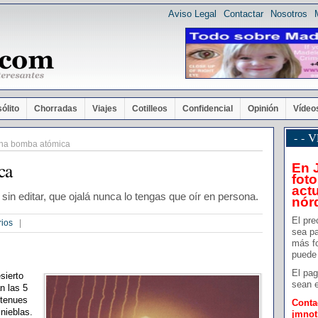
Aviso Legal
Contactar
Nosotros
sólito
Chorradas
Viajes
Cotilleos
Confidencial
Opinión
Vídeo
- -
na bomba atómica
ca
En 
foto
actu
sin editar, que ojalá nunca lo tengas que oír en persona.
nór
El pre
rios
|
sea pa
más f
puede 
El pag
sierto
sean e
n las 5
 tenues
Conta
inieblas.
jmno