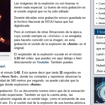
Las imágenes de la explosión no son buenas ni
Cuand
tienen nada especial. Lo bueno de esta grabación es
Lleva
el sonido original que no ha sido editado.
Estel
Durante décadas esta grabación estuvo guardada en
Pepin
el Archivo Nacional de EEUU hasta que fue
Mette
digitalizada.
Últi
Pero al contrario de otras filmaciones de la época,
cuyo sonido siempre se
«doblaba»
o se arreglaba
Enzo
para hacerlo coincidir con la imagen, en esta
lariss
grabación el sonido de la explosión de «
Annie
» es el
original.
aye
e
El resplandor de la explosión sucede en el minuto
camil
una bomba
1:10
del vídeo, que puedes ver aquí debajo o bien
David
directamente en
Youtube
. También puedes
Huber
aquí.
Jhon
 el minuto
1:42
. Esto quiere decir que tarda
32
segundos en
 «
News Nob
», donde los visitantes y reporteros observan la
cidad de 340 metros por segundo, se puede calcular que la
ugar donde explosionó «
Annie
».
 grabación. Es un documento sonoro único que da la sensación
mullo expectante. También se oye la cuenta atrás, las
explosión seguida de un sonido largo, como el estruendo de una
aire. Es el sonido real de la explosión de una bomba atómica.