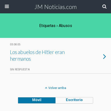
JM Noticias.com
Etiquetas › Abusos
03.08.05
Los abuelos de Hitler eran
hermanos
SIN RESPUESTA
Volver arriba
Móvil
Escritorio