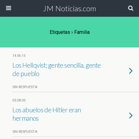
JM Noticias.com
Etiquetas › Familia
14.06.15
Los Hellqvist; gente sencilla, gente
de pueblo
SIN RESPUESTA
03.08.05
Los abuelos de Hitler eran
hermanos
SIN RESPUESTA