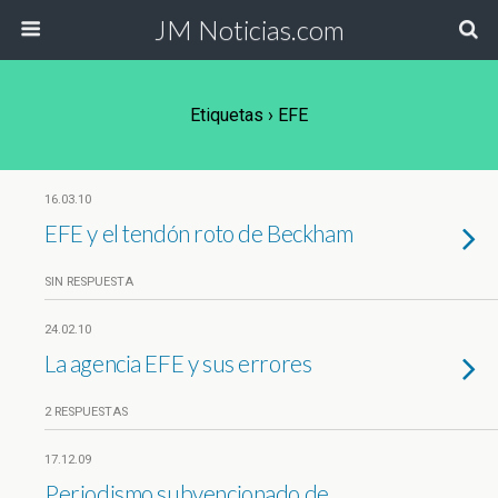
JM Noticias.com
Etiquetas › EFE
16.03.10
EFE y el tendón roto de Beckham
SIN RESPUESTA
24.02.10
La agencia EFE y sus errores
2 RESPUESTAS
17.12.09
Periodismo subvencionado de