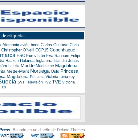
 de etiquetas
s
Alemania
boda
Carlos Gustavo
Chris
avión
Copenhague
Christopher O'Neill
COP15
amarca
ESC
Eurovisión
Eva Sannum
Felipe
Holanda
Inglaterra
Jonas
dia
Haakon
Islandia
Madde
Magdalena
tröm
Madeleine
Letizia
Noruega
Princesa
ita
Mette-Marit
Oslo
esa Magdalena
reina
rey
Princesa Victoria
Suecia
TVE
SVT
Televisión
TV2
Victoria
n
zp
Press
. Basado en un diseño de Deluxe Themes