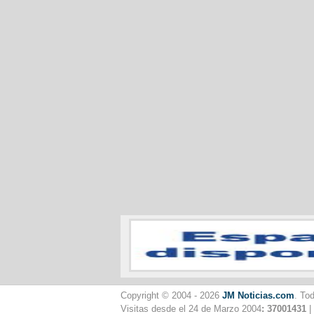
Copyright © 2004 - 2026
JM Noticias.com
. To
Visitas desde el 24 de Marzo 2004
: 37001431
|