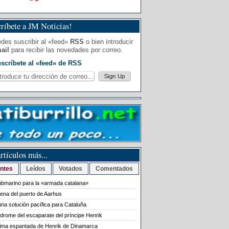
ríbete a JM Noticias!
des suscribir al «feed»
RSS
o bien introducir
ail
para recibir las novedades por correo.
scríbete al «feed» de RSS
rtículos más...
ntes
Leídos
Votados
Comentados
bmarino para la «armada catalana»
rena del puerto de Aarhus
na solución pacífica para Cataluña
ndrome del escaparate del príncipe Henrik
tima espantada de Henrik de Dinamarca