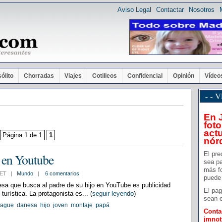
Aviso Legal
Contactar
Nosotros
sólito
Chorradas
Viajes
Cotilleos
Confidencial
Opinión
Vídeo
- -
En 
foto
actu
Página 1 de 1
1
nór
El pre
á en Youtube
sea pa
más f
6 CET |
Mundo
|
6 comentarios
|
puede 
esa que busca al padre de su hijo en YouTube es publicidad
El pag
turística. La protagonista es... (
seguir leyendo
)
sean e
ague
danesa
hijo
joven
montaje
papá
Conta
jmno