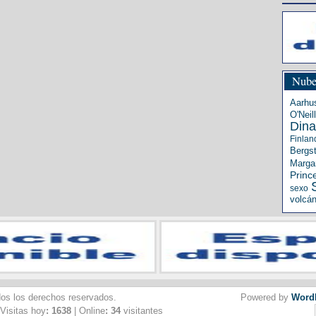
Nube
Aarhu
O'Neill
Din
Finlan
Bergs
Margar
Princ
sexo
volcá
dos los derechos reservados.
Powered by
Word
 Visitas hoy
: 1638
| Online
: 34
visitantes