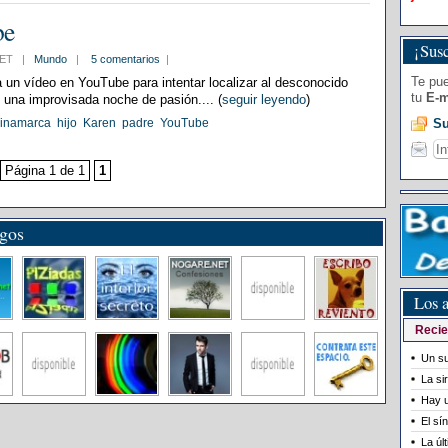
be
¡Susc
2 CET |
Mundo
|
5 comentarios
|
Te pue
un vídeo en YouTube para intentar localizar al desconocido
tu
E-m
e una improvisada noche de pasión.... (
seguir leyendo
)
Su
inamarca
hijo
Karen
padre
YouTube
Página 1 de 1
1
igos
Los a
Recie
Un su
La si
Hay u
El sí
La úl