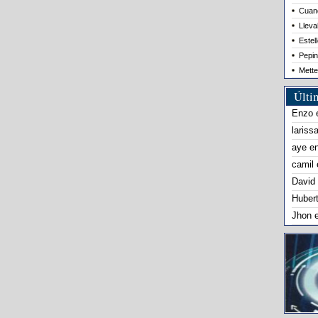
Cuand
Lleva
Estel
Pepin
Mette
Últi
Enzo
lariss
aye
e
camil
David
Huber
Jhon