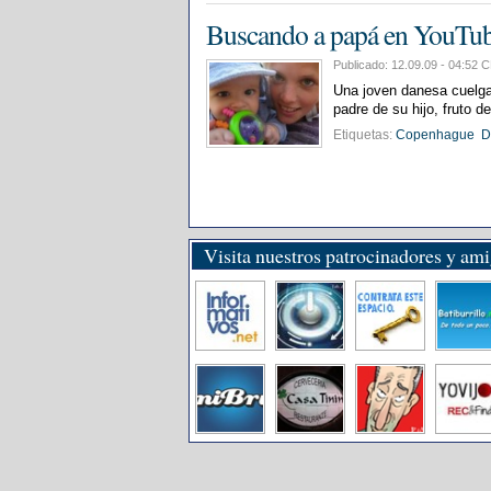
Buscando a papá en YouTu
Publicado: 12.09.09 - 04:5
Una joven danesa cuelga 
padre de su hijo, fruto d
Etiquetas:
Copenhague
D
Visita nuestros patrocinadores y am