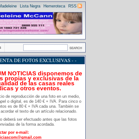
Madeleine
Lista Negra
Hemeroteca
RSS
s
 VENTA DE FOTOS EXCLUSIVAS - -
JM NOTICIAS disponemos de
s propias y exclusivas de la
alidad de las casas reales
dicas y otros eventos.
cio de reproducción de una foto en un medio,
pel o digital, es de 140 € + IVA. Para cinco o
otos es de 80 € + IVA cada una. También se
acordar el texto de un artículo relacionado.
o deberá ser efectuado antes que las fotos
nviadas de la forma acordada.
ctar por e-mail:
ticiascom@gmail.com