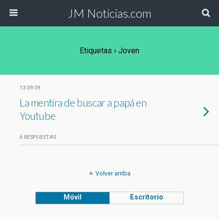
JM Noticias.com
Etiquetas › Joven
13.09.09
La mentira de buscar a papá en
Youtube
6 RESPUESTAS
Volver arriba
Móvil
Escritorio