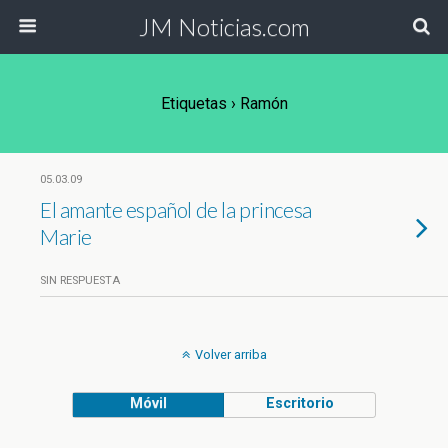
JM Noticias.com
Etiquetas › Ramón
05.03.09
El amante español de la princesa
Marie
SIN RESPUESTA
Volver arriba
Móvil
Escritorio