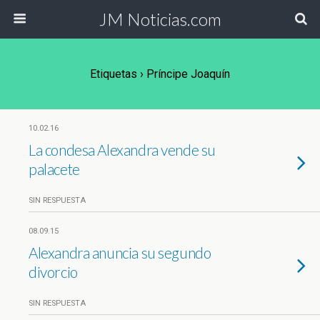
JM Noticias.com
Etiquetas › Príncipe Joaquín
10.02.16
La condesa Alexandra vende su
palacete
SIN RESPUESTA
08.09.15
Alexandra anuncia su segundo
divorcio
SIN RESPUESTA