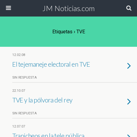
JM Noticias.com
Etiquetas › TVE
12.02.08
El tejemaneje electoral en TVE
SIN RESPUESTA
22.10.07
TVE y la pólvora del rey
SIN RESPUESTA
12.07.07
Trapicheos en la tele pública