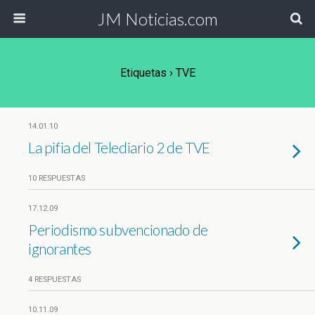
JM Noticias.com
Etiquetas › TVE
14.01.10
La pifia del Telediario 2 de TVE
10 RESPUESTAS
17.12.09
Periodismo subvencionado de
ignorantes
4 RESPUESTAS
10.11.09