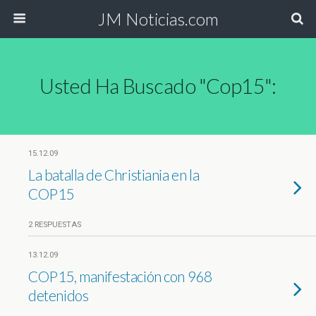
JM Noticias.com
Usted Ha Buscado "cop15":
15.12.09
La batalla de Christiania en la
COP15
2 RESPUESTAS
13.12.09
COP15, manifestación con 968
detenidos