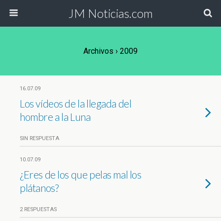
JM Noticias.com
Archivos › 2009
16.07.09
Los vídeos de la llegada del
hombre a la Luna
SIN RESPUESTA
10.07.09
¿Eres de los que pelas mal los
plátanos?
2 RESPUESTAS