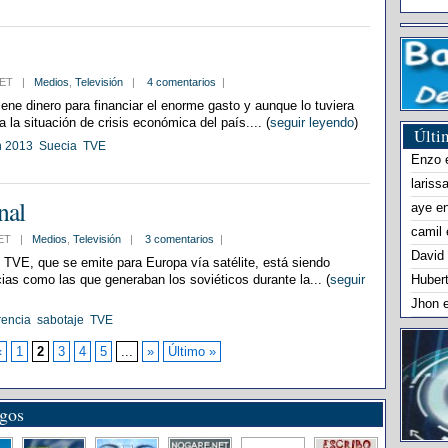
7 CET |
Medios
,
Televisión
|
4 comentarios
|
iene dinero para financiar el enorme gasto y aunque lo tuviera
la situación de crisis económica del país.... (
seguir leyendo
)
Últi
n 2013
Suecia
TVE
Enzo
lariss
nal
aye
e
camil
 CET |
Medios
,
Televisión
|
3 comentarios
|
David
e TVE, que se emite para Europa vía satélite, está siendo
cias como las que generaban los soviéticos durante la... (
seguir
Huber
Jhon
rencia
sabotaje
TVE
«
1
2
3
4
5
...
»
Último »
igos