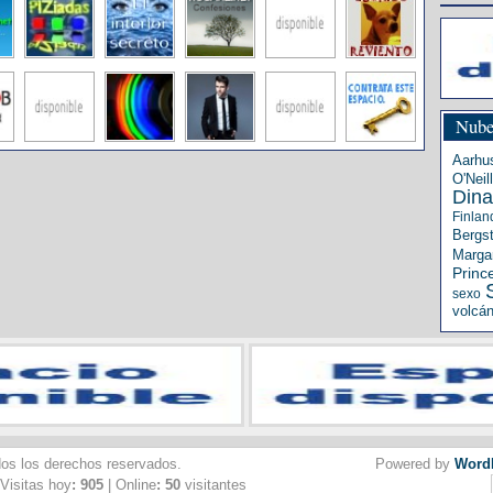
Nube
Aarhu
O'Neill
Din
Finlan
Bergs
Margar
Princ
sexo
volcá
dos los derechos reservados.
Powered by
Word
 Visitas hoy
: 905
| Online
: 50
visitantes