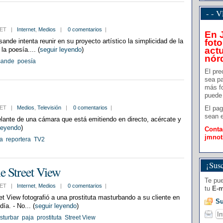
- -
9 CET |
Internet
,
Medios
|
0 comentarios
|
En 
ande intenta reunir en su proyecto artístico la simplicidad de la
foto
actu
la poesía.... (
seguir leyendo
)
nór
sande
poesía
El pre
sea pa
más f
puede 
3 CET |
Medios
,
Televisión
|
0 comentarios
|
El pag
sean e
elante de una cámara que está emitiendo en directo, acércate y
leyendo
)
Conta
jmno
a
reportera
TV2
¡Susc
e Street View
Te pue
3 CET |
Internet
,
Medios
|
0 comentarios
|
tu
E-m
t View fotografió a una prostituta masturbando a su cliente en
Su
día. - No... (
seguir leyendo
)
sturbar
paja
prostituta
Street View