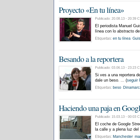
Proyecto «En tu línea»
Publicado: 20.08.13 - 20:3
El periodista Manuel Guis
línea con lo abstracto de 
Etiquetas:
en tu línea
Gui
Besando a la reportera
Publicado: 03.06.13 - 23:2
Si ves a una reportera d
dale un beso. ... (
seguir 
Etiquetas:
beso
Dinamarc
Haciendo una paja en Googl
Publicado: 15.03.13 - 00:0
El coche de Google Stree
la calle y a plena luz del 
Etiquetas:
Manchester
ma