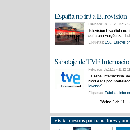
España no irá a Eurovisión
Publicado: 09.12.12 - 19:4
Televisión Española no t
sería una vergüenza dada 
Etiquetas:
ESC
Eurovisió
Sabotaje de TVE Internacio
Publicado: 05.11.12 - 11:12
La señal internacional d
bloqueada por interferen
leyendo
)
Etiquetas:
Eutelsat
interfe
Página 2 de 11
Visita nuestros patrocinadores y am