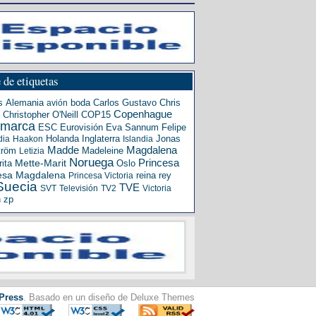
 de etiquetas
s
Alemania
boda
Carlos Gustavo
Chris
avión
Copenhague
Christopher O'Neill
COP15
amarca
ESC
Eurovisión
Eva Sannum
Felipe
Holanda
Inglaterra
Jonas
dia
Haakon
Islandia
Madde
Magdalena
tröm
Madeleine
Letizia
Noruega
Princesa
ita
Mette-Marit
Oslo
esa Magdalena
reina
rey
Princesa Victoria
Suecia
TVE
SVT
Televisión
TV2
Victoria
n
zp
Press
. Basado en un diseño de Deluxe Themes