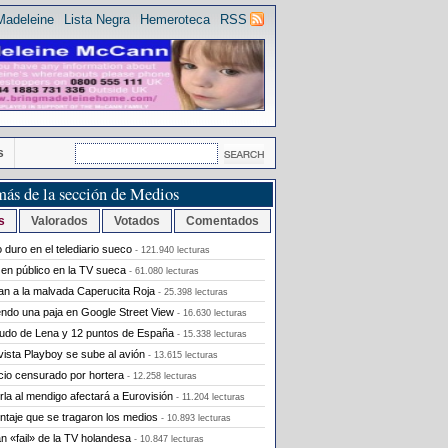
Madeleine
Lista Negra
Hemeroteca
RSS
s
más de la sección de Medios
s
Valorados
Votados
Comentados
 duro en el telediario sueco
- 121.940 lecturas
en público en la TV sueca
- 61.080 lecturas
n a la malvada Caperucita Roja
- 25.398 lecturas
ndo una paja en Google Street View
- 16.630 lecturas
udo de Lena y 12 puntos de España
- 15.338 lecturas
vista Playboy se sube al avión
- 13.615 lecturas
io censurado por hortera
- 12.258 lecturas
rla al mendigo afectará a Eurovisión
- 11.204 lecturas
ntaje que se tragaron los medios
- 10.893 lecturas
an «fail» de la TV holandesa
- 10.847 lecturas