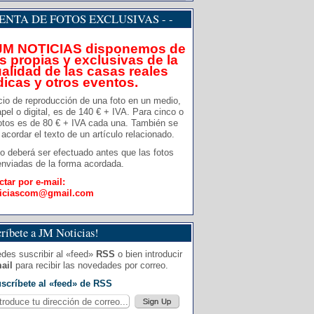
 VENTA DE FOTOS EXCLUSIVAS - -
JM NOTICIAS disponemos de
s propias y exclusivas de la
alidad de las casas reales
dicas y otros eventos.
cio de reproducción de una foto en un medio,
pel o digital, es de 140 € + IVA. Para cinco o
otos es de 80 € + IVA cada una. También se
acordar el texto de un artículo relacionado.
o deberá ser efectuado antes que las fotos
nviadas de la forma acordada.
ctar por e-mail:
ticiascom@gmail.com
ríbete a JM Noticias!
des suscribir al «feed»
RSS
o bien introducir
ail
para recibir las novedades por correo.
scríbete al «feed» de RSS