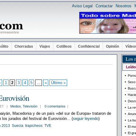
Aviso Legal
Contactar
Nosotros
sólito
Chorradas
Viajes
Cotilleos
Confidencial
Opinión
Vídeo
Los 
Leído
Porno
Sexo 
«
1
2
3
4
5
...
»
Último »
Busca
 Eurovisión
Hacie
Desn
7 CET |
Medios
,
Televisión
|
0 comentarios
|
La re
aiyán, Macedonia y de un país «del sur de Europa» trataron de
Anunc
 los jurados del festival de Eurovisión... (
seguir leyendo
)
La bu
n 2013
Suecia
trapicheos
TVE
El mo
El gr